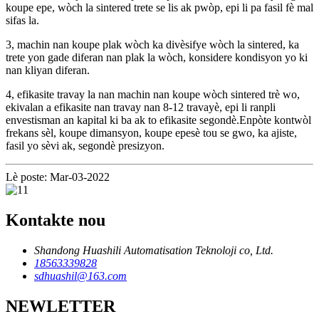
koupe epe, wòch la sintered trete se lis ak pwòp, epi li pa fasil fè mal
sifas la.
3, machin nan koupe plak wòch ka divèsifye wòch la sintered, ka
trete yon gade diferan nan plak la wòch, konsidere kondisyon yo ki
nan kliyan diferan.
4, efikasite travay la nan machin nan koupe wòch sintered trè wo,
ekivalan a efikasite nan travay nan 8-12 travayè, epi li ranpli
envestisman an kapital ki ba ak to efikasite segondè.Enpòte kontwòl
frekans sèl, koupe dimansyon, koupe epesè tou se gwo, ka ajiste,
fasil yo sèvi ak, segondè presizyon.
Lè poste: Mar-03-2022
Kontakte nou
Shandong Huashili Automatisation Teknoloji co, Ltd.
18563339828
sdhuashil@163.com
NEWLETTER