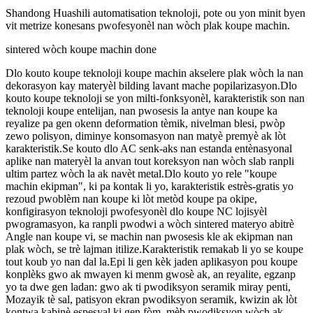
Shandong Huashili automatisation teknoloji, pote ou yon minit byen
vit metrize konesans pwofesyonèl nan wòch plak koupe machin.
sintered wòch koupe machin done
Dlo kouto koupe teknoloji koupe machin akselere plak wòch la nan
dekorasyon kay materyèl bilding lavant mache popilarizasyon.Dlo
kouto koupe teknoloji se yon milti-fonksyonèl, karakteristik son nan
teknoloji koupe entelijan, nan pwosesis la antye nan koupe ka
reyalize pa gen okenn deformation tèmik, nivelman blesi, pwòp
zewo polisyon, diminye konsomasyon nan matyè premyè ak lòt
karakteristik.Se kouto dlo AC senk-aks nan estanda entènasyonal
aplike nan materyèl la anvan tout koreksyon nan wòch slab ranpli
ultim partez wòch la ak navèt metal.Dlo kouto yo rele "koupe
machin ekipman", ki pa kontak li yo, karakteristik estrès-gratis yo
rezoud pwoblèm nan koupe ki lòt metòd koupe pa okipe,
konfigirasyon teknoloji pwofesyonèl dlo koupe NC lojisyèl
pwogramasyon, ka ranpli pwodwi a wòch sintered materyo abitrè
Angle nan koupe vi, se machin nan pwosesis kle ak ekipman nan
plak wòch, se trè lajman itilize.Karakteristik remakab li yo se koupe
tout koub yo nan dal la.Epi li gen kèk jaden aplikasyon pou koupe
konplèks gwo ak mwayen ki menm gwosè ak, an reyalite, egzanp
yo ta dwe gen ladan: gwo ak ti pwodiksyon seramik miray penti,
Mozayik tè sal, patisyon ekran pwodiksyon seramik, kwizin ak lòt
kontwa kabinè espesyal ki gen fòm, mèb pwodiksyon wòch ak