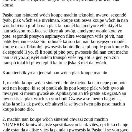
konsa.
Paske nan rsintered wòch koupe machin teknoloji nwayo, segondè
fyab, plak wòch sele nivelman, koupe soti oswa koupe wòch la nan
woulo bi nan graf la nan plak la paralèl ka amelyore efè aktyèl la
nan seksyon rockface se klere ak pwòp, amelyore woule kote yo
pote. segondè presyon aspirasyon filtre wotasyon vitès pi vit, nan
patikilyèman ekskiz Sur òdinatè ka sou tan nan konsepsyon modèl
koupe o aza.Teknoloji pwosesis kouto dlo se pi popilè pou koupe lis
ak segondè li yo, fè li zouti pi pito pou pwosesis dal nan tout mache
nan lavi yo.Lojisyèl sistèm transpò vitès reglabl la gen yon zòn
transpò total ki pi wo epi li ka trete jiska 3 mèt dal wòch.
Karakteristik yo an jeneral nan wòch plak koupe machin
1, machin koupe wòch sintered adopte metòd la nan nepe pon pote
soti nan koupe, ki se pi pratik ak lis pou koupe plak wòch gwo ak
mwayen ki menm gwosè ak.Aplikasyon an trè pratik ak egzat.Nan
pwosesis la plak wòch ka yon bòdi.Gwosè a se menm bagay la,
sifas la se lis ak pwòp, efè aktyèl la se byen lwen plis pase machin
koupe kouto dlo.
2, machin nan koupe wòch sintered chwazi zouti machin
NUMERIK kontwòl ajiste spesifikasyon la ak vitès, epi li ka chanje
valè estanda a ajiste vitès la pandan pwosesis la.Paske li se yon gwo