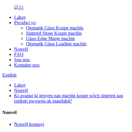
Lakay
Pwodwi yo
Otomatik Glass Koupe machin
Sintered Stone Koupe machin
Glass Edge Manje machin
Otomatik Glass Loading machin
Nouvèl
FAQ
Sou nou
Kontakte nou
English
Lakay
Nouvèl
Ki avantaj ki genyen nan machin koupe wòch sintered nan
endistri pwosesis ak manifakti?
Nouvèl
Nouvèl konpayi