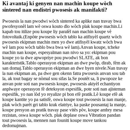
Ki avantaj ki genyen nan machin koupe wòch
sintered nan endistri pwosesis ak manifakti?
Pwosesis la nan pwodwi wòch sintered ka aplike nan travay bwa
pwofesyonèl lam wè oswa kouto dlo wòch plak koupe machin.Li
kapab tou itilize pou koupe liy paralèl nan machin koupe vè
fotovoltaik.(Enpòte pwosesis wòch tablo ka atifisyèl quartz wòch
pwosesis ekipman machin men yo dwe atifisyèl kwatz wòch bwa
wè lam pou wòch tablo bwa bwa wè lam).Anvan koupe, tcheke
machin nan koupe, espesyalman nan nivo sa yo: ekipman pou
koupe yo ta dwe apwopriye pou pwodwi SLATE, ak bon
karakteristik.Tablo operasyon ekipman an dwe pwòp, dirab, fèm ak
san domaj.Tablo operasyon ekipman an dwe byen nivele.Nan travay
la nan ekipman an, pa dwe gen okenn fatra pwosesis anvan sou tab
la, ak tout bagay se nòmal sou sifas la.Se poutèt sa, li pwopoze ke
anvan pote soti nan pwosesis koupe, pwosesis aktyèl echantiyon
anplwaye operasyon fè deteksyon espesifik, pote soti nan ajisteman
espesifik, yo nan lòd yo reyalize pi bon efè pratik.Lè koupe efè ak
koupe kantite yo pa satisfè, oswa koupe tout pwosesis la nan manje,
plak wòch parèt gri tablo krak elatriye, ka paske pousantaj la manje,
koupe presyon an pratik travay pase vitès pòv, koupe ambry mesa
rezistan, oswa koupe wòch. plak deplase oswa Vibration pandan
tout pwosesis la, mennen nan founiti koupe move tankou
dedomajman.